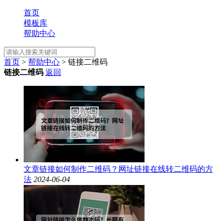
首页
模板库
帮助中心
首页
>
帮助中心
> 链接二维码
链接二维码
返回
文章链接如何制作二维码？网址链接在线转二维码的方
法
2024-06-04