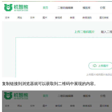
复制链接到浏览器就可以获取到二维码中展现的内容。